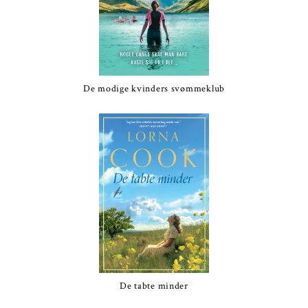
De modige kvinders svømmeklub
De tabte minder