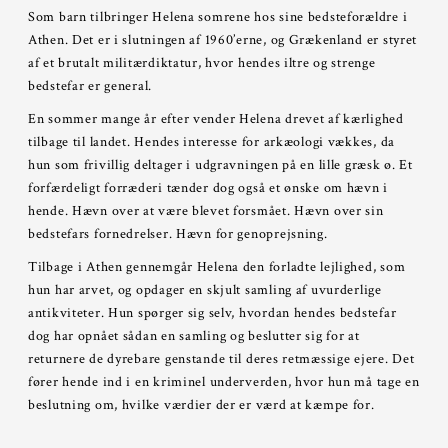
Som barn tilbringer Helena somrene hos sine bedsteforældre i
Athen. Det er i slutningen af 1960’erne, og Grækenland er styret
af et brutalt militærdiktatur, hvor hendes iltre og strenge
bedstefar er general.
En sommer mange år efter vender Helena drevet af kærlighed
tilbage til landet. Hendes interesse for arkæologi vækkes, da
hun som frivillig deltager i udgravningen på en lille græsk ø. Et
forfærdeligt forræderi tænder dog også et ønske om hævn i
hende. Hævn over at være blevet forsmået. Hævn over sin
bedstefars fornedrelser. Hævn for genoprejsning.
Tilbage i Athen gennemgår Helena den forladte lejlighed, som
hun har arvet, og opdager en skjult samling af uvurderlige
antikviteter. Hun spørger sig selv, hvordan hendes bedstefar
dog har opnået sådan en samling og beslutter sig for at
returnere de dyrebare genstande til deres retmæssige ejere. Det
fører hende ind i en kriminel underverden, hvor hun må tage en
beslutning om, hvilke værdier der er værd at kæmpe for.