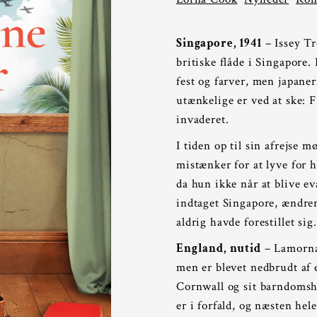
Singapore, 1941
– Issey Tr
britiske flåde i Singapore.
fest og farver, men japane
utænkelige er ved at ske: 
invaderet.
I tiden op til sin afrejse
mistænker for at lyve for 
da hun ikke når at blive ev
indtaget Singapore, ændre
aldrig havde forestillet sig.
England, nutid
– Lamorna 
men er blevet nedbrudt af et
Cornwall og sit barndoms
er i forfald, og næsten hele