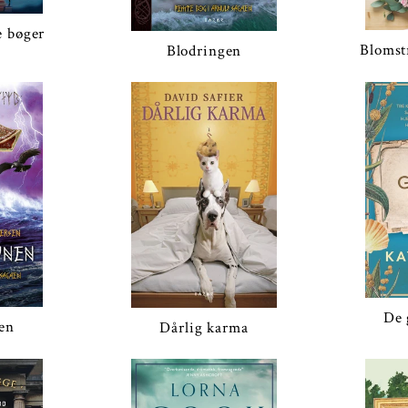
e bøger
Blomst
Blodringen
De 
en
Dårlig karma