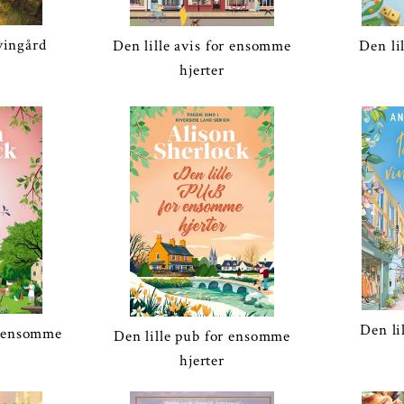
vingård
Den lille avis for ensomme
Den li
hjerter
Den li
r ensomme
Den lille pub for ensomme
hjerter