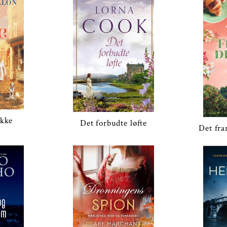
ykke
Det forbudte løfte
Det fr