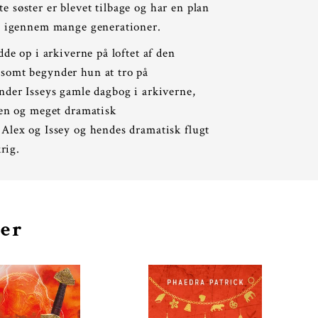
 søster er blevet tilbage og har en plan
em igennem mange generationer.
dde op i arkiverne på loftet af den
somt begynder hun at tro på
nder Isseys gamle dagbog i arkiverne,
den og meget dramatisk
Alex og Issey og hendes dramatisk flugt
krig.
ger