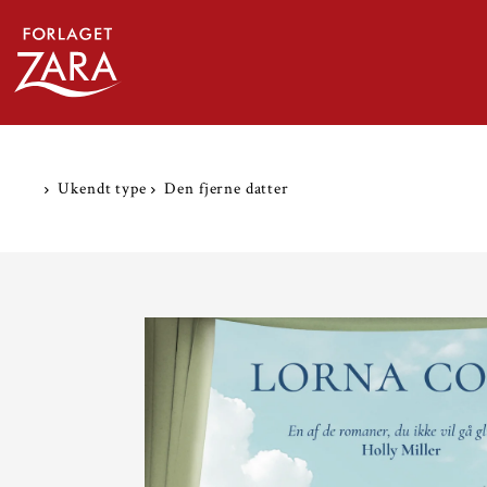
TRANSLATION MISSING: DA.ACCESSIBILITY.SKIP_
Ukendt type
Den fjerne datter