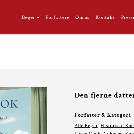
TO_TEXT
Bøger
Forfattere
Om os
Kontakt
Press
Den fjerne datte
Forfatter & Kategori
Alle Bøger
Historiske Ro
Lorna Cook
Nyheder
Rom