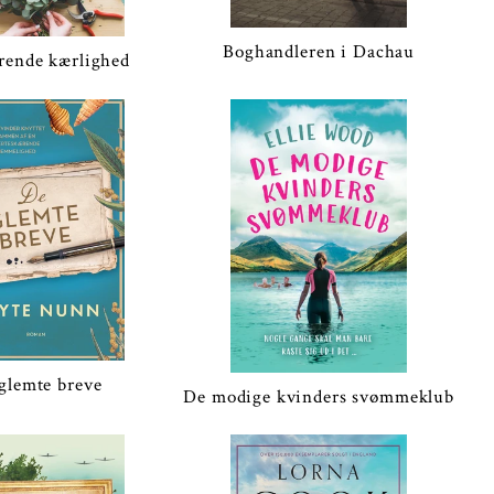
Boghandleren i Dachau
rende kærlighed
glemte breve
De modige kvinders svømmeklub