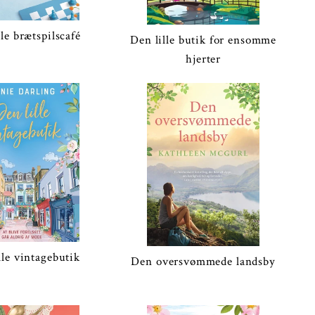
lle brætspilscafé
Den lille butik for ensomme
hjerter
lle vintagebutik
Den oversvømmede landsby