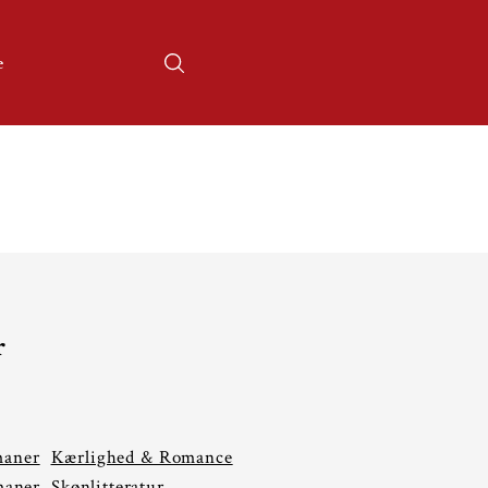
e
r
maner
Kærlighed & Romance
aner
Skønlitteratur