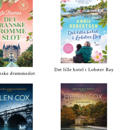
Det lille hotel i Lobster Bay
anske drømmeslot