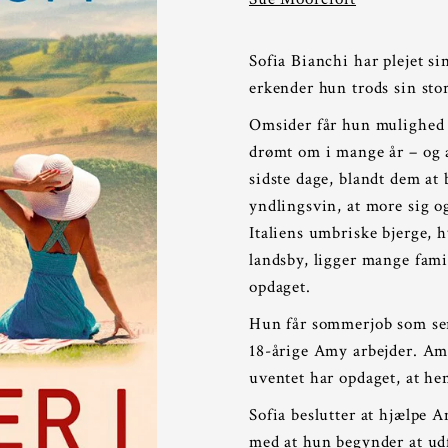
Sofia Bianchi har plejet si
erkender hun trods sin stor
Omsider får hun mulighed f
drømt om i mange år – og a
sidste dage, blandt dem at
yndlingsvin, at more sig og
Italiens umbriske bjerge, 
landsby, ligger mange fami
opdaget.
Hun får sommerjob som serv
18-årige Amy arbejder. Am
uventet har opdaget, at hen
Sofia beslutter at hjælpe
med at hun begynder at ud