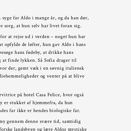
n syge far Aldo i mange år, og da han dør,
e sorg, at hun selv har livet foran sig.
or at rejse ud i verden – noget hun har
t opfylde de løfter, hun gav Aldo i hans
 besøge hans fødeby, at drikke hans
 at finde lykken. Så Sofia drager til
hvor der, gemt væk i en søvnig italiensk
liehemmeligheder og venter på at blive
itrice på hotel Casa Felice, hvor også
y er stukket af hjemmefra, da hun
des far ikke er hendes biologiske far.
 Amy gennem denne svære tid, samtidig
forske landsbyen og lære Aldos mystiske