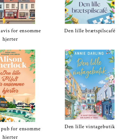
e avis for ensomme
Den lille brætspilscafé
hjerter
Den lille vintagebutik
e pub for ensomme
hjerter