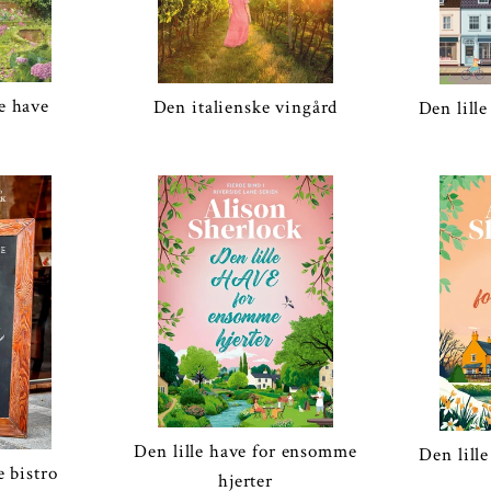
e have
Den italienske vingård
Den lill
Den lille have for ensomme
Den lill
e bistro
hjerter