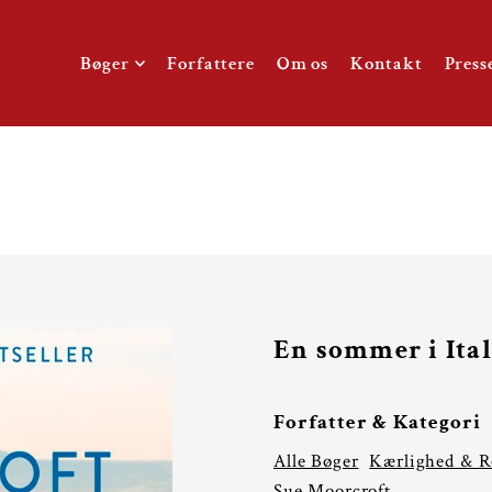
TO_TEXT
Bøger
Forfattere
Om os
Kontakt
Press
En sommer i Ita
Forfatter & Kategori
Alle Bøger
Kærlighed & 
Sue Moorcroft