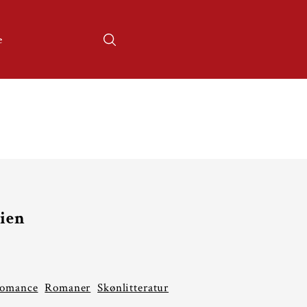
e
lien
Romance
Romaner
Skønlitteratur