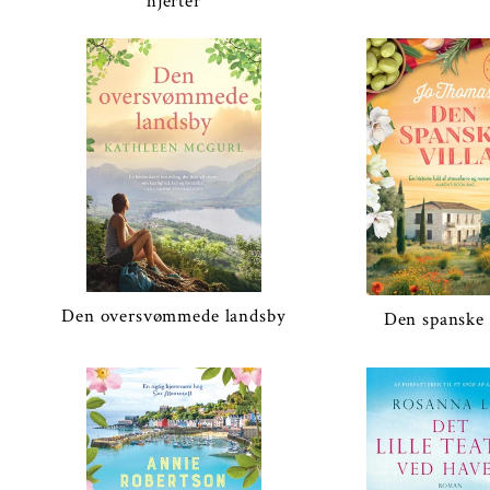
hjerter
Den oversvømmede landsby
Den spanske 