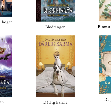
e bøger
Blomst
Blodringen
De 
en
Dårlig karma