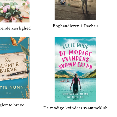
Boghandleren i Dachau
rende kærlighed
glemte breve
De modige kvinders svømmeklub