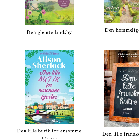
Den hemmelig
Den glemte landsby
Den lille butik for ensomme
Den lille fransk