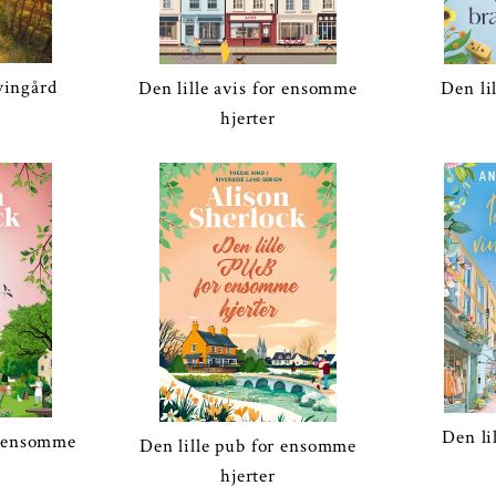
vingård
Den lille avis for ensomme
Den li
hjerter
Den li
r ensomme
Den lille pub for ensomme
hjerter