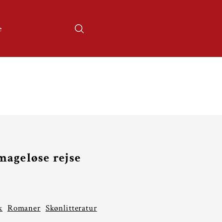
e
mageløse rejse
k
Romaner
Skønlitteratur