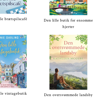
lle brætspilscafé
Den lille butik for ensomme
hjerter
lle vintagebutik
Den oversvømmede landsby