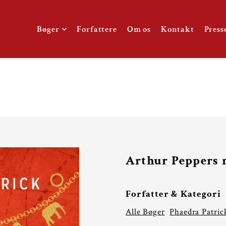
TO_TEXT
Bøger
Forfattere
Om os
Kontakt
Press
Arthur Peppers 
Forfatter & Kategori
Alle Bøger
Phaedra Patric