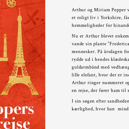
Arthur og Miriam Pepper va
et roligt liv i Yorkshire, f
hemmeligheder for hinanden
Nu er Arthur blevet enkema
vande sin plante ”Frederic
mennesker. På årsdagen for
rydde ud i hendes klædeska
guldarmbånd med vedhæng 
lille elefant, hvor der er 
Arthur ringer nummeret op
en rejse, der fører ham til 
I sin søgen efter sandhede
kærlighed, hvor han minds