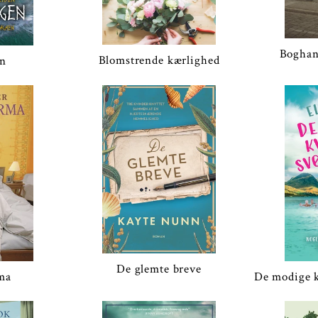
Boghan
Blomstrende kærlighed
en
De glemte breve
ma
De modige 