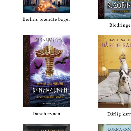
Berlins brændte bøger
Blodring
Danehævnen
Dårlig kar