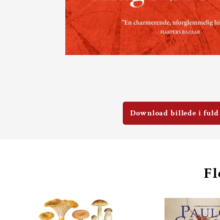
Download billede i fuld
Fl