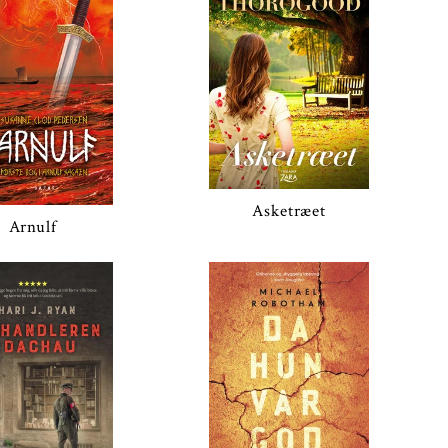
Asketræet
Arnulf