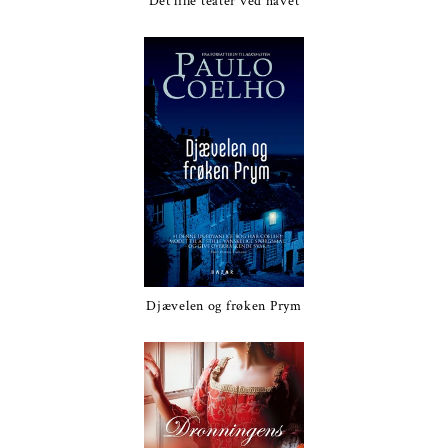
Det lille teater ved havet
Djævelen og frøken Prym