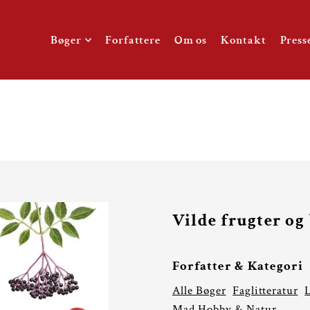
TO_TEXT
Bøger
Forfattere
Om os
Kontakt
Press
Vilde frugter og
Forfatter & Kategori
Alle Bøger
Faglitteratur
Mad Hobby & Natur