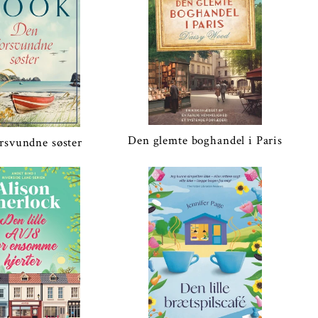
Den glemte boghandel i Paris
rsvundne søster