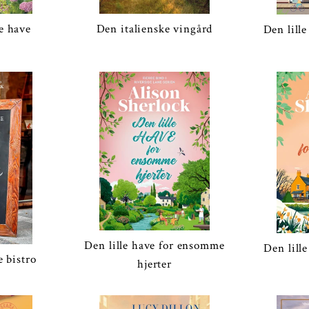
e have
Den italienske vingård
Den lill
Den lille have for ensomme
Den lill
e bistro
hjerter