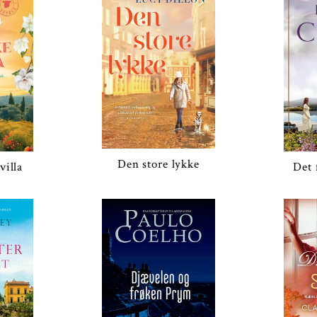
Den store lykke
villa
Det 