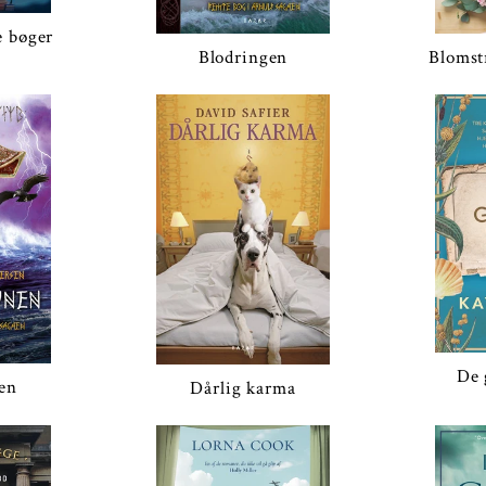
e bøger
Blomst
Blodringen
De 
en
Dårlig karma