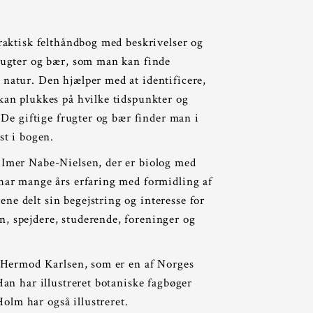
raktisk felthåndbog med beskrivelser og
frugter og bær, som man kan finde
 natur. Den hjælper med at identificere,
 kan plukkes på hvilke tidspunkter og
e. De giftige frugter og bær finder man i
st i bogen.
 Imer Nabe-Nielsen, der er biolog med
 har mange års erfaring med formidling af
ne delt sin begejstring og interesse for
, spejdere, studerende, foreninger og
af Hermod Karlsen, som er en af Norges
 Han har illustreret botaniske fagbøger
lm har også illustreret.