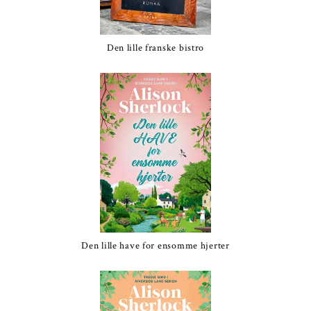
Den lille franske bistro
Den lille have for ensomme hjerter