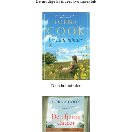
De modige kvinders svømmeklub
De tabte minder