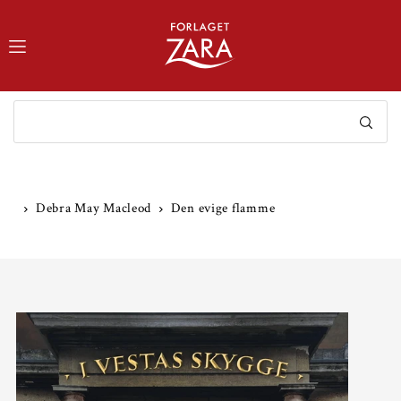
TRANSLATION MISSING: DA.ACCESSIBILITY.SKIP_TO_TEXT
Debra May Macleod
Den evige flamme