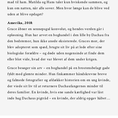
mad til ham. Matilda og Hans taler kun hviskende sammen, og
kun om natten, når alle sover. Men hvor længe kan de blive ved
uden at blive opdaget?
Amerika, 2018
:
Grace åbner en sennepsgul konvolut, og hendes verden går i
opløsning. Hun har arvet en boghandel i den lille by Dachau fra
den bedstemor, hun ikke anede eksisterede. Graces mor, der
blev adopteret som spæd, brugte sit liv på at lede efter sine
biologiske forældre – og døde uden nogensinde at finde dem
eller blot vide, hvad der var blevet af dem under krigen.
Grace besøger sin arv – en boghandel på en brostensbelagt gade
fyldt med glemte minder. Hun finkæmmer håndskrevne breve
og falmede fotografier og afdækker historien om en ung kvinde,
der viede sit liv til at returnere Dachaufangernes minder til
deres familier. En kvinde, hvis ene sande kærlighed var låst
inde bag Dachaus pigtråd – en kvinde, der aldrig opgav håbet …