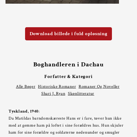
Download billede i fuld opløsning
Boghandleren i Dachau
Forfatter & Kategori
Alle Bøger
Historiske Romaner
Romaner Og Noveller
Shari J. Ryan
Skønlitteratur
Tyskland, 1940
:
Da Matildas barndomskæreste Hans er i fare, tøver hun ikke
med at gemme ham på loftet i sine forældres hus. Hun skjuler
ham for sine forældre og soldaterne nedenunder og smugler